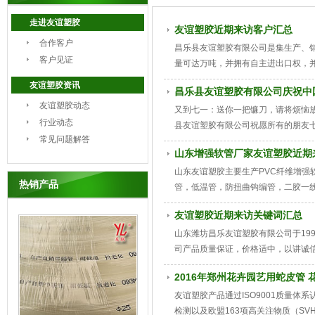
走进友谊塑胶
友谊塑胶近期来访客户汇总
合作客户
昌乐县友谊塑胶有限公司是集生产、销售
客户见证
量可达万吨，并拥有自主进出口权，并
等荣誉，同时被省塑料协会评为2015
友谊塑胶资讯
昌乐县友谊塑胶有限公司庆祝中
友谊塑胶动态
又到七一：送你一把镰刀，请将烦恼放
行业动态
县友谊塑胶有限公司祝愿所有的朋友七
常见问题解答
山东增强软管厂家友谊塑胶近期
山东友谊塑胶主要生产PVC纤维增
热销产品
管，低温管，防扭曲钩编管，二胶一
用软管，牛筋管，网纹管，蛇皮管，花
友谊塑胶近期来访关键词汇总
山东潍坊昌乐友谊塑胶有限公司于19
司产品质量保证，价格适中，以讲诚
2016年郑州花卉园艺用蛇皮管 
友谊塑胶产品通过ISO9001质量体
检测以及欧盟163项高关注物质（S