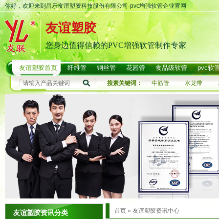
你好，欢迎来到昌乐友谊塑胶科技股份有限公司-pvc增强软管企业官网
友谊塑胶
您身边值得信赖的PVC增强软管制作专家
友谊塑胶首页
纤维管
钢丝管
花园管
食品级软管
pvc软
搜素关键词：
牛筋管
水龙带
首页
»
友谊塑胶资讯中心
友谊塑胶资讯分类