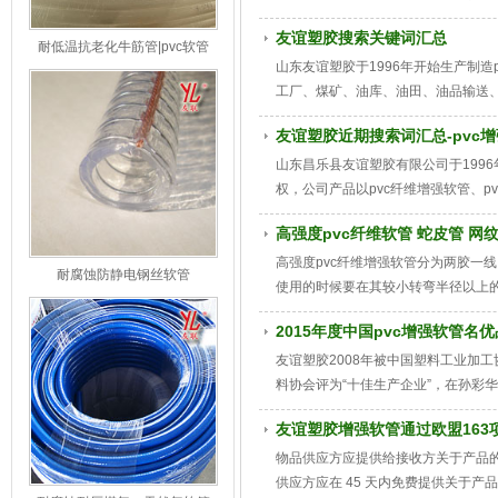
户为理念，拥有完善的售后服务，公
友谊塑胶搜索关键词汇总
耐低温抗老化牛筋管|pvc软管
山东友谊塑胶于1996年开始生产制造p
工厂、煤矿、油库、油田、油品输送
静电软管与客户合作多年无质量反馈事故深受
友谊塑胶近期搜索词汇总-pvc
山东昌乐县友谊塑胶有限公司于1996
权，公司产品以pvc纤维增强软管、
软管，煤气、天然气专用pvc软管，
高强度pvc纤维软管 蛇皮管 网
管，花园管,蛇皮管，线管，网管，焊
牌为宗旨，服务客户为理念，拥有完
高强度pvc纤维增强软管分为两胶一
耐腐蚀防静电钢丝软管
使用的时候要在其较小转弯半径以上
2015年度中国pvc增强软管名
友谊塑胶2008年被中国塑料工业加工协
料协会评为“十佳生产企业”，在孙彩
增强软管龙头企业。
友谊塑胶增强软管通过欧盟163项
物品供应方应提供给接收方关于产品
供应方应在 45 天内免费提供关于