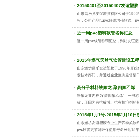
食品级软管，食品级增强软管，煤气、
20150401至20150407友谊
溉用水管，花园管,蛇皮管，线管，网
山东昌乐县友谊塑胶有限公司于1996
权，公司产品以pvc纤维增强软管、
品级软管，食品级增强软管，煤气、天
近一周pvc塑料软管名称汇总
电钢丝管，灌溉用水管，花园管,蛇皮
诚信、重品质、创名牌为宗旨，服务
近一周pvc软管称谓汇总，到访友谊
2015年煤气天然气软管建设工程
山东潍坊昌乐友谊塑胶于1996年开始
发技术部门，并通过企业监测监督部
的输送要求不容忽视，友谊塑胶生产的
高分子材料铁氟龙-聚四氟乙烯
灶具及热水器与进气口间的柔性连接
铁氟龙业内称为“聚四氟乙烯”，一般
称，正因为有抗酸碱、抗有机溶剂的
为塑料水管内层的理想涂料。
2015年1月1号-2015年1月1
山东潍坊友谊塑胶专业生产四季柔软纤维
pvc软管更节能环保使用寿命长达15
工,农业,渔业养殖,园林灌溉等领域,软管