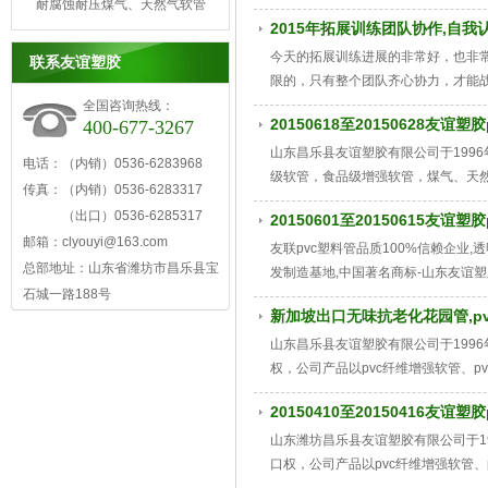
耐腐蚀耐压煤气、天然气软管
2015年拓展训练团队协作,自我
今天的拓展训练进展的非常好，也非
联系友谊塑胶
限的，只有整个团队齐心协力，才能
公司给我们创造这样一个平台展示自
全国咨询热线：
20150618至20150628友谊
400-677-3267
崭新的认知。
山东昌乐县友谊塑胶有限公司于199
电话：（内销）0536-6283968
级软管，食品级增强软管，煤气、天然
传真：（内销）0536-6283317
钢丝管，灌溉用水管，花园管,蛇皮管
（出口）0536-6285317
20150601至20150615友谊
邮箱：clyouyi@163.com
友联pvc塑料管品质100%信赖企业,
总部地址：山东省潍坊市昌乐县宝
发制造基地,中国著名商标-山东友谊塑胶
石城一路188号
产量达10000吨,透明pvc钢丝管远销海
新加坡出口无味抗老化花园管,p
山东昌乐县友谊塑胶有限公司于1996
权，公司产品以pvc纤维增强软管、
名牌为宗旨，服务客户为理念，拥有
20150410至20150416友谊
山东潍坊昌乐县友谊塑胶有限公司于1
口权，公司产品以pvc纤维增强软管