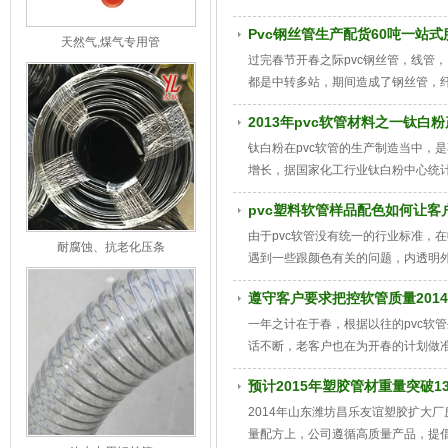
饱满的热情和昂扬的斗志，为友谊塑胶
Pvc钢丝管生产配货60吨一站
天然气,煤气专用管
过完春节开春之际pvc钢丝管，线管
都是中转多站，期间造成了钢丝管，纤
成了物力财力上的耗损。
2013年pvc软管材料之一钛白
钛白粉在pvc软管的生产制造当中，
增长，据国家化工行业钛白粉中心统计，
pvc塑料软管样品配色如何让客
由于pvc软管没有统一的行业标准，
耐腐蚀、抗老化压条
遇到一些跟颜色有关的问题，内透明外
别，但是最终目的还是要达到客户的
遵守客户要求把控软管质量2014
一年之计在于春，根据以往的pvc软
话不断，老客户也在为开春的计划做准
中φ9mm，φ10mm，φ12mm，φ
预计2015年塑胶管材重量突破13
提的情况下，按部就班的生产作业。
2014年山东潍坊昌乐友谊塑胶扩大
量配方上，公司遵循高质量产品，提倡