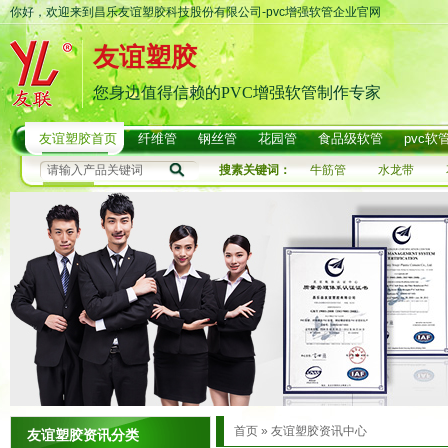
你好，欢迎来到昌乐友谊塑胶科技股份有限公司-pvc增强软管企业官网
友谊塑胶
您身边值得信赖的PVC增强软管制作专家
友谊塑胶首页
纤维管
钢丝管
花园管
食品级软管
pvc软
搜素关键词：
牛筋管
水龙带
首页
»
友谊塑胶资讯中心
友谊塑胶资讯分类