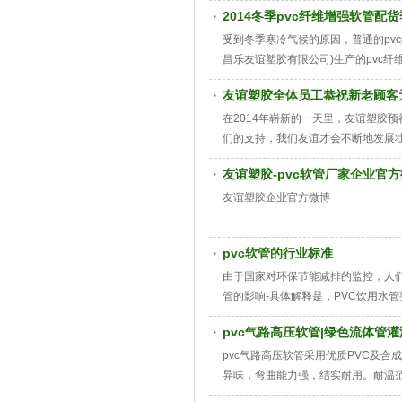
2014冬季pvc纤维增强软管配货
受到冬季寒冷气候的原因，普通的pv
昌乐友谊塑胶有限公司)生产的pvc
抗老化等特性，赢得了广大客户的信
友谊塑胶全体员工恭祝新老顾客
在2014年崭新的一天里，友谊塑胶
们的支持，我们友谊才会不断地发展
友谊塑胶-pvc软管厂家企业官
友谊塑胶企业官方微博
pvc软管的行业标准
由于国家对环保节能减排的监控，人们
管的影响-具体解释是，PVC饮用水
和一些出产公司做出了许多尽力，专
pvc气路高压软管|绿色流体管灌
然还不是很知道，PVC饮用水管用量
pvc气路高压软管采用优质PVC及
异味，弯曲能力强，结实耐用。耐温