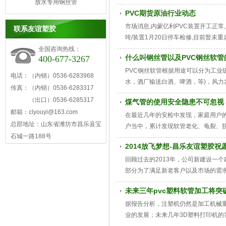
放水专用钢丝管
及欧盟ROHS标准无毒检测认证以及
PVC期货原油行业动态
户订购。
市场消息,内蒙亿利PVC装置开工正常,
联系友谊塑胶
吨/装置1月20日停车检修,目前暂未
全国咨询热线：
什么叫钢丝管以及PVC钢丝软管
400-677-3267
PVC钢丝软管根据用途可以分为工业
电话：（内销）0536-6283968
水，酒厂输送白酒、啤酒，等)，风力
传真：（内销）0536-6283317
蚀性”“低浓度化学品”物质。
（出口）0536-6285317
煤气管的使用安全隐患不可忽视
邮箱：clyouyi@163.com
在最近几年的安检中发现，家庭用户的
总部地址：山东省潍坊市昌乐县宝
户当中，累计发现软管老化、龟裂、脱
石城一路188号
3000余户、使用直排式热水器和烟
2014放飞梦想-昌乐友谊塑胶
回顾过去的2013年，公司新建设一
部分为了满足新老客户以及市场的需求
未来三年pvc塑料软管加工将突破
据报告分析，注塑机仍然是加工机械重
业的发展；未来几年3D塑料打印机