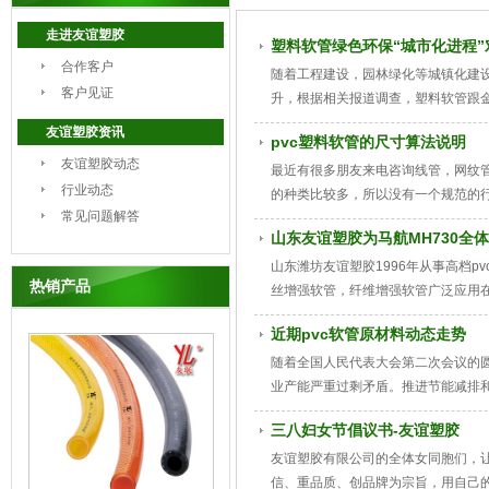
走进友谊塑胶
塑料软管绿色环保“城市化进程
合作客户
随着工程建设，园林绿化等城镇化建设
客户见证
升，根据相关报道调查，塑料软管跟金
达50%，跟随国家“十二五”期间倡导节
友谊塑胶资讯
pvc塑料软管的尺寸算法说明
友谊塑胶动态
最近有很多朋友来电咨询线管，网纹管
行业动态
的种类比较多，所以没有一个规范的行
常见问题解答
管径也是指pvc软管的内径。
山东友谊塑胶为马航MH730全
山东潍坊友谊塑胶1996年从事高档p
热销产品
丝增强软管，纤维增强软管广泛应用在
到了广泛的好评，与某机械制造公司达
近期pvc软管原材料动态走势
可。
随着全国人民代表大会第二次会议的
业产能严重过剩矛盾。推进节能减排和污
三八妇女节倡议书-友谊塑胶
友谊塑胶有限公司的全体女同胞们，
信、重品质、创品牌为宗旨，用自己